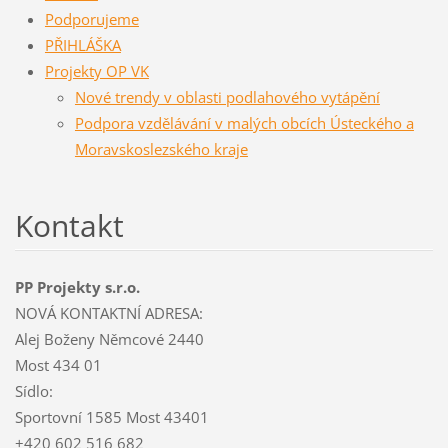
Podporujeme
PŘIHLÁŠKA
Projekty OP VK
Nové trendy v oblasti podlahového vytápění
Podpora vzdělávání v malých obcích Ústeckého a
Moravskoslezského kraje
Kontakt
PP Projekty s.r.o.
NOVÁ KONTAKTNÍ ADRESA:
Alej Boženy Němcové 2440
Most 434 01
Sídlo:
Sportovní 1585 Most 43401
+420 602 516 682